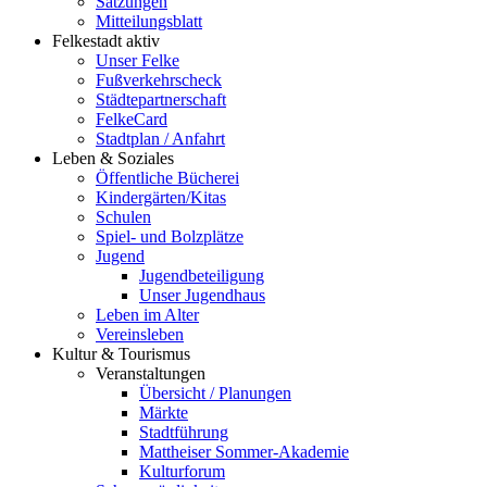
Satzungen
Mitteilungsblatt
Felkestadt aktiv
Unser Felke
Fußverkehrscheck
Städtepartnerschaft
FelkeCard
Stadtplan / Anfahrt
Leben & Soziales
Öffentliche Bücherei
Kindergärten/Kitas
Schulen
Spiel- und Bolzplätze
Jugend
Jugendbeteiligung
Unser Jugendhaus
Leben im Alter
Vereinsleben
Kultur & Tourismus
Veranstaltungen
Übersicht / Planungen
Märkte
Stadtführung
Mattheiser Sommer-Akademie
Kulturforum