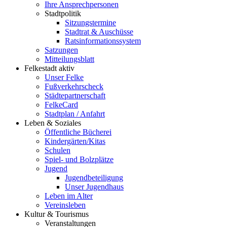
Ihre Ansprechpersonen
Stadtpolitik
Sitzungstermine
Stadtrat & Auschüsse
Ratsinformationssystem
Satzungen
Mitteilungsblatt
Felkestadt aktiv
Unser Felke
Fußverkehrscheck
Städtepartnerschaft
FelkeCard
Stadtplan / Anfahrt
Leben & Soziales
Öffentliche Bücherei
Kindergärten/Kitas
Schulen
Spiel- und Bolzplätze
Jugend
Jugendbeteiligung
Unser Jugendhaus
Leben im Alter
Vereinsleben
Kultur & Tourismus
Veranstaltungen