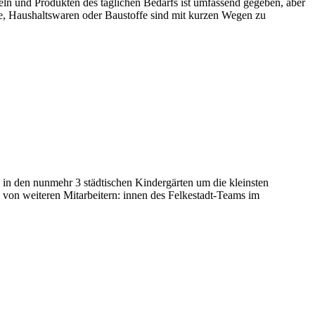
eln und Produkten des täglichen Bedarfs ist umfassend gegeben, aber
rie, Haushaltswaren oder Baustoffe sind mit kurzen Wegen zu
h in den nunmehr 3 städtischen Kindergärten um die kleinsten
 von weiteren Mitarbeitern: innen des Felkestadt-Teams im