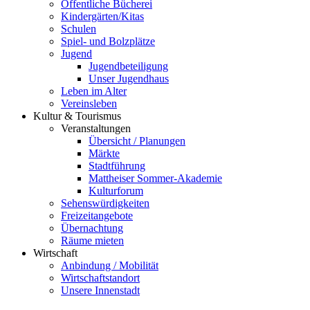
Öffentliche Bücherei
Kindergärten/Kitas
Schulen
Spiel- und Bolzplätze
Jugend
Jugendbeteiligung
Unser Jugendhaus
Leben im Alter
Vereinsleben
Kultur & Tourismus
Veranstaltungen
Übersicht / Planungen
Märkte
Stadtführung
Mattheiser Sommer-Akademie
Kulturforum
Sehenswürdigkeiten
Freizeitangebote
Übernachtung
Räume mieten
Wirtschaft
Anbindung / Mobilität
Wirtschaftstandort
Unsere Innenstadt