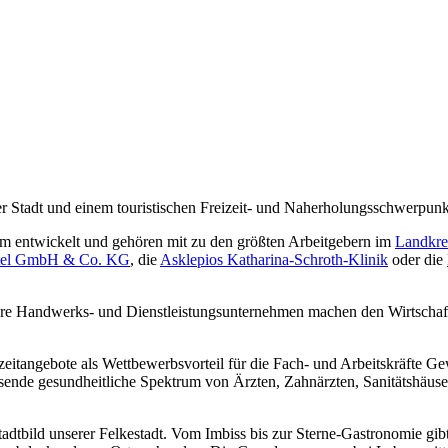
tadt und einem touristischen Freizeit- und Naherholungsschwerpunkt im
im entwickelt und gehören mit zu den größten Arbeitgebern im
Landkre
ttel GmbH & Co. KG
, die
Asklepios Katharina-Schroth-Klinik
oder die
ere Handwerks- und Dienstleistungsunternehmen machen den Wirtschafts
tangebote als Wettbewerbsvorteil für die Fach- und Arbeitskräfte Gewi
ssende gesundheitliche Spektrum von Ärzten, Zahnärzten, Sanitätshäus
adtbild unserer Felkestadt. Vom Imbiss bis zur Sterne-Gastronomie gi