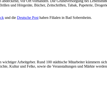
orien abdeckend, vor Ort vorhanden. Die Grundversorgung bei Lebensmitt
Brillen und Hörgeräte, Bücher, Zeitschriften, Tabak, Papeterie, Droge
ück
und die
Deutsche Post
haben Filialen in Bad Sobernheim.
in wichtiger Arbeitgeber. Rund 100 städtische Mitarbeiter kümmern sic
ichte, Kultur und Felke, sowie die Veranstaltungen und Märkte werden